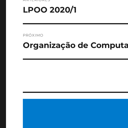
de
LPOO 2020/1
Post
anterior:
Post
PRÓXIMO
Organização de Computa
Próximo
post: