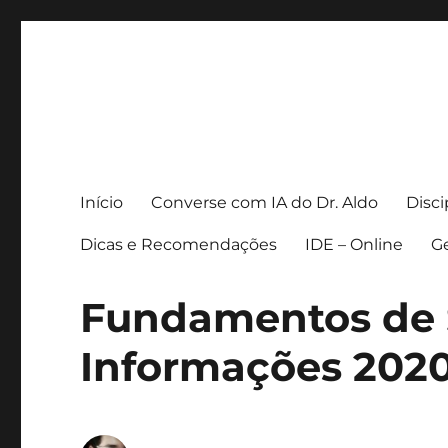
Prof. Dr. Aldo Henrique
Início
Converse com IA do Dr. Aldo
Disc
Dicas e Recomendações
IDE – Online
Ge
Fundamentos de 
Informações 2020