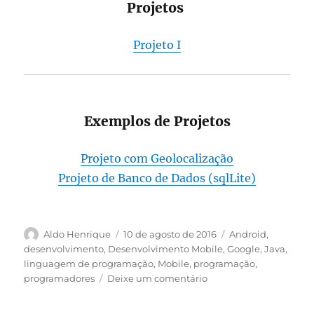
Projetos
Projeto I
Exemplos de Projetos
Projeto com Geolocalização
Projeto de Banco de Dados (sqlLite)
Autor
Publicado
Categorias
Aldo Henrique
10 de agosto de 2016
Android
,
em
desenvolvimento
,
Desenvolvimento Mobile
,
Google
,
Java
,
linguagem de programação
,
Mobile
,
programação
,
em
programadores
Deixe um comentário
AULAS
DISCIPLINA