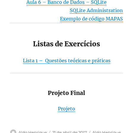
Aula 6 – Banco de Dados – SQLite
SQLite Administration
Exemplo de código MAPAS
Listas de Exercícios
Lista 1 – Questões teóricas e práticas
Projeto Final
Projeto
Autor
Publicado
Categorias
Aldo Henrique
21 de abril de 2017
Aldo Henrique
,