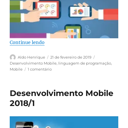
“DESENVOLVIMENTO MOBILE 2019
Continue lendo
Autor
Publicado
Categorias
Aldo Henrique
21 de fevereiro de 2019
em
Desenvolvimento Mobile
,
linguagem de programação
,
em
Mobile
1 comentário
DESENVOLVIMENTO
MOBILE
2019-
Desenvolvimento Mobile
1
2018/1