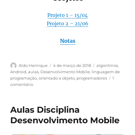
Projeto 1 – 15/04
Projeto 2 – 21/06
Notas
Autor
Publicado
Categorias
Aldo Henrique
4 de março de 2018
algoritmos
,
em
Android
,
aulas
,
Desenvolvimento Mobile
,
linguagem de
programação
,
orientado a objeto
,
programadores
1
em
comentário
Desenvolvimento
Mobile
2018/1
Aulas Disciplina
Desenvolvimento Mobile