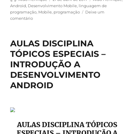
em
Android
,
Desenvolvimento Mobile
,
linguagem de
programação
,
Mobile
,
programação
Deixe um
em
comentário
Aulas
Disciplina
Desenvolvimento
AULAS DISCIPLINA
Mobile
TÓPICOS ESPECIAIS –
INTRODUÇÃO A
DESENVOLVIMENTO
ANDROID
AULAS DISCIPLINA TÓPICOS
ESPECIAIS – INTRODUÇÃO A