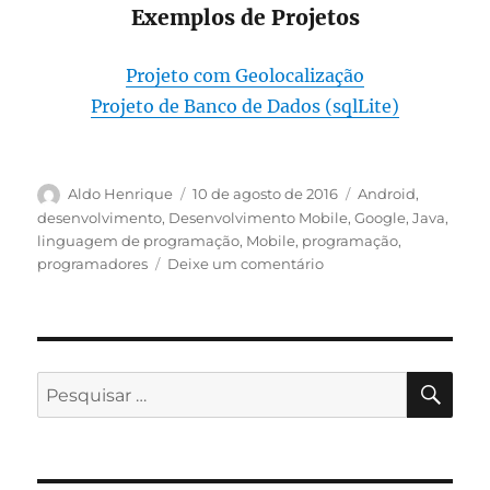
Exemplos de Projetos
Projeto com Geolocalização
Projeto de Banco de Dados (sqlLite)
Autor
Publicado
Categorias
Aldo Henrique
10 de agosto de 2016
Android
,
em
desenvolvimento
,
Desenvolvimento Mobile
,
Google
,
Java
,
linguagem de programação
,
Mobile
,
programação
,
em
programadores
Deixe um comentário
AULAS
DISCIPLINA
TÓPICOS
ESPECIAIS
–
PES
Pesquisar
INTRODUÇÃO
por:
A
DESENVOLVIMENTO
ANDROID