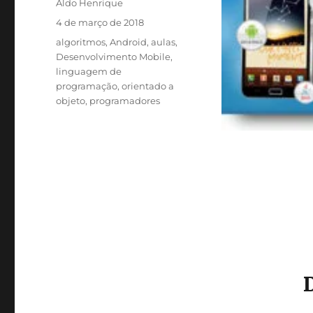
Autor
Aldo Henrique
Publicado
4 de março de 2018
em
Categorias
algoritmos
,
Android
,
aulas
,
Desenvolvimento Mobile
,
linguagem de
programação
,
orientado a
objeto
,
programadores