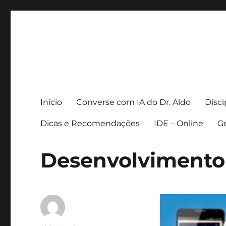
Prof. Dr. Aldo Henrique
Início
Converse com IA do Dr. Aldo
Disc
Dicas e Recomendações
IDE – Online
Ge
Desenvolvimento 