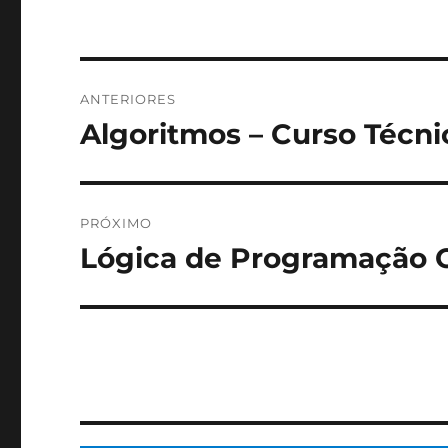
Navegação
ANTERIORES
de
Algoritmos – Curso Técni
Post
anterior:
Post
PRÓXIMO
Lógica de Programação O
Próximo
post: